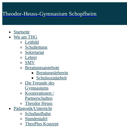
Theodor-Heuss-Gymnasium Schopfheim
Startseite
Wir am THG
Leitbild
Schulleitung
Sekretariat
Lehrer
SMV
Beratungsangebote
Beratungslehrerin
Schulsozialarbeit
Die Freunde des
Gymnasiums
Kooperationen /
Partnerschaften
Theodor Heuss
Pädagogik/Unterricht
Schullaufbahn
Stundentafel
TheoPlus Konzept