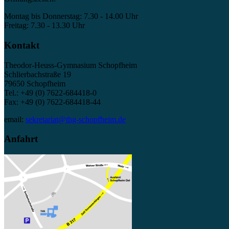
Montag bis Donnerstag: 7.30 - 14.00 Uhr
Freitag: 7.30 - 13.30 Uhr
Kontakt
Theodor-Heuss-Gymnasium Schopfheim
Schlierbachstraße 19
79650 Schopfheim
Tel.: +49 (0) 7622-684418-0
Fax: +49 (0) 7622-684418-44
email:
sekretariat@thg-schopfheim.de
Anfahrt