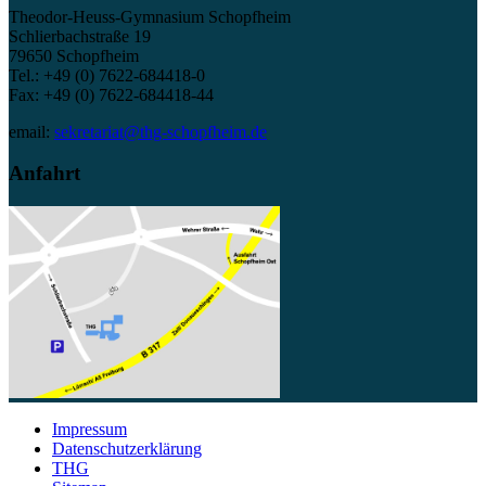
Theodor-Heuss-Gymnasium Schopfheim
Schlierbachstraße 19
79650 Schopfheim
Tel.: +49 (0) 7622-684418-0
Fax: +49 (0) 7622-684418-44
email:
sekretariat@thg-schopfheim.de
Anfahrt
Impressum
Datenschutzerklärung
THG