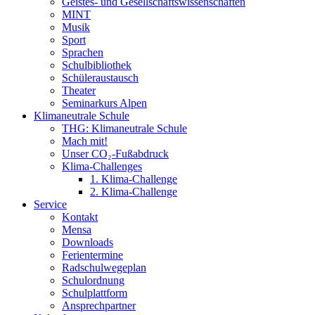
Geistes- und Gesellschaftswissenschaften
MINT
Musik
Sport
Sprachen
Schulbibliothek
Schüleraustausch
Theater
Seminarkurs Alpen
Klimaneutrale Schule
THG: Klimaneutrale Schule
Mach mit!
Unser CO₂-Fußabdruck
Klima-Challenges
1. Klima-Challenge
2. Klima-Challenge
Service
Kontakt
Mensa
Downloads
Ferientermine
Radschulwegeplan
Schulordnung
Schulplattform
Ansprechpartner