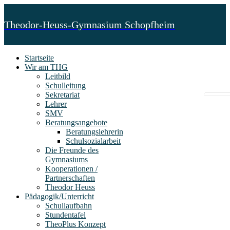
Theodor-Heuss-Gymnasium Schopfheim
Startseite
Wir am THG
Leitbild
Schulleitung
Sekretariat
Lehrer
SMV
Beratungsangebote
Beratungslehrerin
Schulsozialarbeit
Die Freunde des
Gymnasiums
Kooperationen /
Partnerschaften
Theodor Heuss
Pädagogik/Unterricht
Schullaufbahn
Stundentafel
TheoPlus Konzept