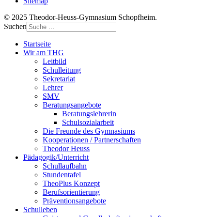
Sitemap
© 2025 Theodor-Heuss-Gymnasium Schopfheim.
Suchen
Startseite
Wir am THG
Leitbild
Schulleitung
Sekretariat
Lehrer
SMV
Beratungsangebote
Beratungslehrerin
Schulsozialarbeit
Die Freunde des Gymnasiums
Kooperationen / Partnerschaften
Theodor Heuss
Pädagogik/Unterricht
Schullaufbahn
Stundentafel
TheoPlus Konzept
Berufsorientierung
Präventionsangebote
Schulleben