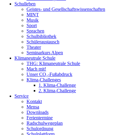
Schulleben
Geistes- und Gesellschaftswissenschaften
MINT
Musik
Sport
Sprachen
Schulbibliothek
Schüleraustausch
Theater
Seminarkurs Alpen
Klimaneutrale Schule
THG: Klimaneutrale Schule
Mach mit!
Unser CO₂-Fußabdruck
Klima-Challenges
1. Klima-Challenge
2. Klima-Challenge
Service
Kontakt
Mensa
Downloads
Ferientermine
Radschulwegeplan
Schulordnung
Schulplattform