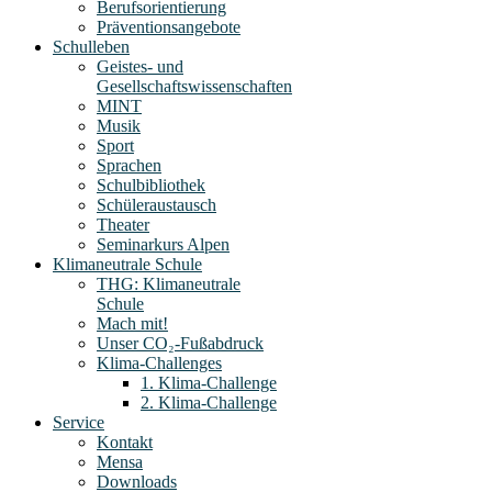
Berufsorientierung
Präventionsangebote
Schulleben
Geistes- und
Gesellschaftswissenschaften
MINT
Musik
Sport
Sprachen
Schulbibliothek
Schüleraustausch
Theater
Seminarkurs Alpen
Klimaneutrale Schule
THG: Klimaneutrale
Schule
Mach mit!
Unser CO₂-Fußabdruck
Klima-Challenges
1. Klima-Challenge
2. Klima-Challenge
Service
Kontakt
Mensa
Downloads