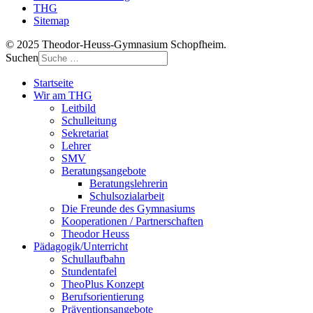
THG
Sitemap
© 2025 Theodor-Heuss-Gymnasium Schopfheim.
Suchen
Startseite
Wir am THG
Leitbild
Schulleitung
Sekretariat
Lehrer
SMV
Beratungsangebote
Beratungslehrerin
Schulsozialarbeit
Die Freunde des Gymnasiums
Kooperationen / Partnerschaften
Theodor Heuss
Pädagogik/Unterricht
Schullaufbahn
Stundentafel
TheoPlus Konzept
Berufsorientierung
Präventionsangebote