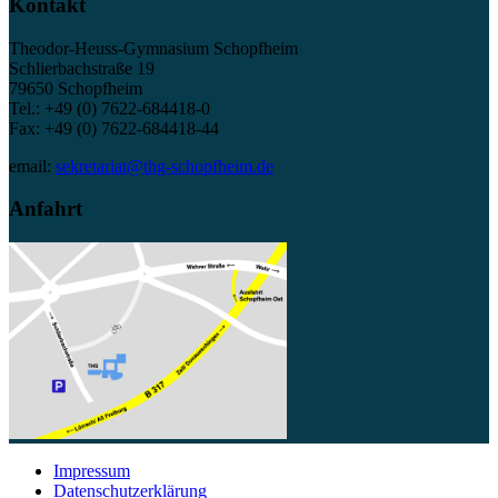
Kontakt
Theodor-Heuss-Gymnasium Schopfheim
Schlierbachstraße 19
79650 Schopfheim
Tel.: +49 (0) 7622-684418-0
Fax: +49 (0) 7622-684418-44
email:
sekretariat@thg-schopfheim.de
Anfahrt
Impressum
Datenschutzerklärung