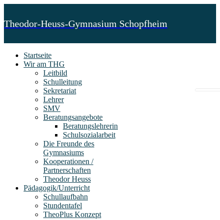
Theodor-Heuss-Gymnasium Schopfheim
Startseite
Wir am THG
Leitbild
Schulleitung
Sekretariat
Lehrer
SMV
Beratungsangebote
Beratungslehrerin
Schulsozialarbeit
Die Freunde des
Gymnasiums
Kooperationen /
Partnerschaften
Theodor Heuss
Pädagogik/Unterricht
Schullaufbahn
Stundentafel
TheoPlus Konzept