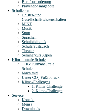
Berufsorientierung
Präventionsangebote
Schulleben
Geistes- und
Gesellschaftswissenschaften
MINT
Musik
Sport
Sprachen
Schulbibliothek
Schüleraustausch
Theater
Seminarkurs Alpen
Klimaneutrale Schule
THG: Klimaneutrale
Schule
Mach mit!
Unser CO₂-Fußabdruck
Klima-Challenges
1. Klima-Challenge
2. Klima-Challenge
Service
Kontakt
Mensa
Downloads