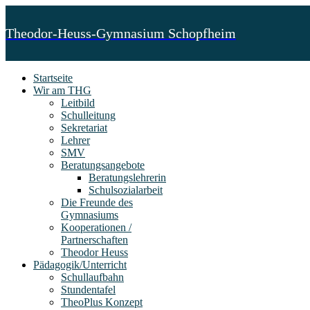
Theodor-Heuss-Gymnasium Schopfheim
Startseite
Wir am THG
Leitbild
Schulleitung
Sekretariat
Lehrer
SMV
Beratungsangebote
Beratungslehrerin
Schulsozialarbeit
Die Freunde des
Gymnasiums
Kooperationen /
Partnerschaften
Theodor Heuss
Pädagogik/Unterricht
Schullaufbahn
Stundentafel
TheoPlus Konzept