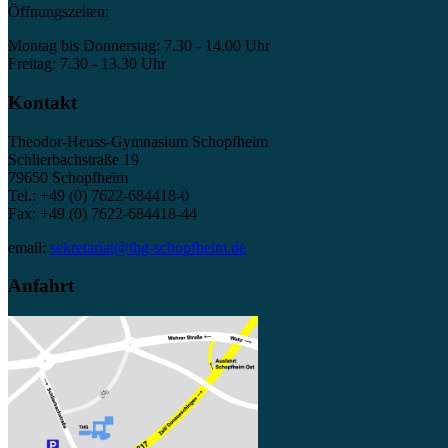
Öffnungszeiten:
Montag bis Donnerstag: 7.30 - 14.00 Uhr
Freitag: 7.30 - 13.30 Uhr
Kontakt
Theodor-Heuss-Gymnasium Schopfheim
Schlierbachstraße 19
79650 Schopfheim
Tel.: +49 (0) 7622-684418-0
Fax: +49 (0) 7622-684418-44
email:
sekretariat@thg-schopfheim.de
Anfahrt