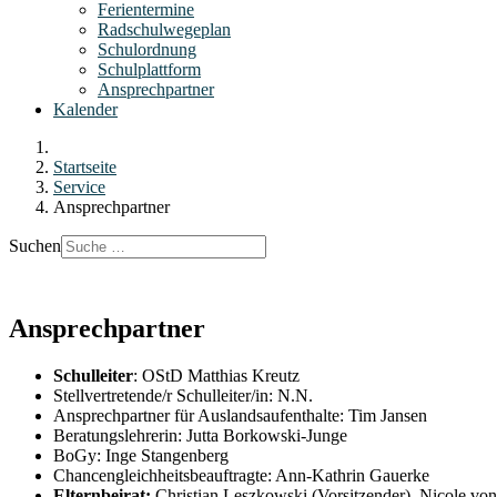
Ferientermine
Radschulwegeplan
Schulordnung
Schulplattform
Ansprechpartner
Kalender
Startseite
Service
Ansprechpartner
Suchen
Ansprechpartner
Schulleiter
: OStD Matthias Kreutz
Stellvertretende/r Schulleiter/in: N.N.
Ansprechpartner für Auslandsaufenthalte: Tim Jansen
Beratungslehrerin: Jutta Borkowski-Junge
BoGy: Inge Stangenberg
Chancengleichheitsbeauftragte: Ann-Kathrin Gauerke
Elternbeirat:
Christian Leszkowski (Vorsitzender), Nicole von