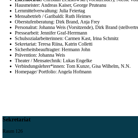
Hausmeister: Andreas Kaiser, George Pruteanu
Lernmittelverwaltung: Julia Feiertag
Mensabetrieb / Garibaldi: Ruth Heimes
Oberstufenberatung: Dirk Brand, Anja Frey
Personalrat: Johanna Weis (Vorsitzende), Dirk Brand (stellvertr
Pressearbeit: Jennifer Graf-Herrmann
Schulsozialarbeiterinnen: Carmen Kast, Irina Schmitz
Sekretariat: Teresa Riina, Katrin Colletti
Sicherheitsbeauftragter: Hermann John
Prävention: Johanna Weis
Theater / Mensatechnik: Lukas Engelke
Verbindungslehrer*innen: Tom Kunze, Gisa Wilhelm, N.N.
Homepage/ Portfolio: Angela Hofmann
Sekretariat
Raum 126