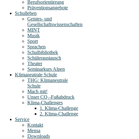
Berufsorientierung
Präventionsangebote
Schulleben
Geistes- und
Gesellschaftswissenschaften
MINT
Musik
Sport
Sprachen
Schulbibliothek
Schüleraustausch
Theater
Seminarkurs Alpen
Klimaneutrale Schule
THG: Klimaneutrale
Schule
Mach mit!
Unser CO₂-Fußabdruck
Klima-Challenges
1. Klima-Challenge
2. Klima-Challenge
Service
Kontakt
Mensa
Downloads