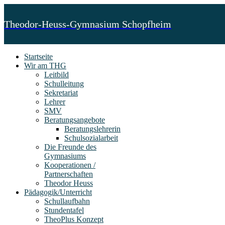
Theodor-Heuss-Gymnasium Schopfheim
Startseite
Wir am THG
Leitbild
Schulleitung
Sekretariat
Lehrer
SMV
Beratungsangebote
Beratungslehrerin
Schulsozialarbeit
Die Freunde des
Gymnasiums
Kooperationen /
Partnerschaften
Theodor Heuss
Pädagogik/Unterricht
Schullaufbahn
Stundentafel
TheoPlus Konzept