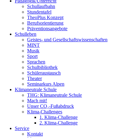
Pädagogik/Unterricht
Schullaufbahn
Stundentafel
TheoPlus Konzept
Berufsorientierung
Präventionsangebote
Schulleben
Geistes- und Gesellschaftswissenschaften
MINT
Musik
Sport
Sprachen
Schulbibliothek
Schüleraustausch
Theater
Seminarkurs Alpen
Klimaneutrale Schule
THG: Klimaneutrale Schule
Mach mit!
Unser CO₂-Fußabdruck
Klima-Challenges
1. Klima-Challenge
2. Klima-Challenge
Service
Kontakt