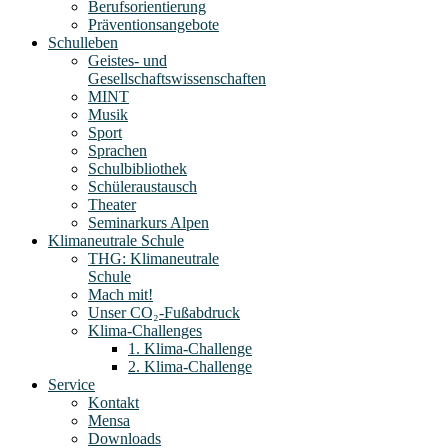
Berufsorientierung
Präventionsangebote
Schulleben
Geistes- und
Gesellschaftswissenschaften
MINT
Musik
Sport
Sprachen
Schulbibliothek
Schüleraustausch
Theater
Seminarkurs Alpen
Klimaneutrale Schule
THG: Klimaneutrale
Schule
Mach mit!
Unser CO₂-Fußabdruck
Klima-Challenges
1. Klima-Challenge
2. Klima-Challenge
Service
Kontakt
Mensa
Downloads