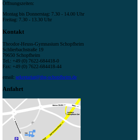
Öffnungszeiten:
Montag bis Donnerstag: 7.30 - 14.00 Uhr
Freitag: 7.30 - 13.30 Uhr
Kontakt
Theodor-Heuss-Gymnasium Schopfheim
Schlierbachstraße 19
79650 Schopfheim
Tel.: +49 (0) 7622-684418-0
Fax: +49 (0) 7622-684418-44
email:
sekretariat@thg-schopfheim.de
Anfahrt