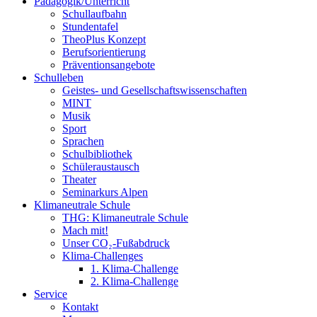
Pädagogik/Unterricht
Schullaufbahn
Stundentafel
TheoPlus Konzept
Berufsorientierung
Präventionsangebote
Schulleben
Geistes- und Gesellschaftswissenschaften
MINT
Musik
Sport
Sprachen
Schulbibliothek
Schüleraustausch
Theater
Seminarkurs Alpen
Klimaneutrale Schule
THG: Klimaneutrale Schule
Mach mit!
Unser CO₂-Fußabdruck
Klima-Challenges
1. Klima-Challenge
2. Klima-Challenge
Service
Kontakt