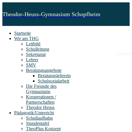
Theodor-Heuss-Gymnasium Schopfheim
Startseite
Wir am THG
Leitbild
Schulleitung
Sekretariat
Lehrer
SMV
Beratungsangebote
Beratungslehrerin
Schulsozialarbeit
Die Freunde des
Gymnasiums
Kooperationen /
Partnerschaften
Theodor Heuss
Pädagogik/Unterricht
Schullaufbahn
Stundentafel
TheoPlus Konzept