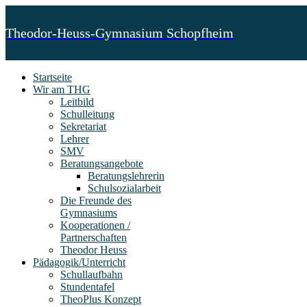
Theodor-Heuss-Gymnasium Schopfheim
Startseite
Wir am THG
Leitbild
Schulleitung
Sekretariat
Lehrer
SMV
Beratungsangebote
Beratungslehrerin
Schulsozialarbeit
Die Freunde des
Gymnasiums
Kooperationen /
Partnerschaften
Theodor Heuss
Pädagogik/Unterricht
Schullaufbahn
Stundentafel
TheoPlus Konzept