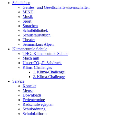
Schulleben
Geistes- und Gesellschaftswissenschaften
MINT
Musik
Sport
Sprachen
Schulbibliothek
Schüleraustausch
Theater
Seminarkurs Alpen
Klimaneutrale Schule
THG: Klimaneutrale Schule
Mach mit!
Unser CO₂-Fußabdruck
Klima-Challenges
1. Klima-Challenge
2. Klima-Challenge
Service
Kontakt
Mensa
Downloads
Ferientermine
Radschulwegeplan
Schulordnung
Schulplattform