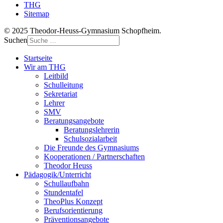
THG
Sitemap
© 2025 Theodor-Heuss-Gymnasium Schopfheim.
Suchen
Startseite
Wir am THG
Leitbild
Schulleitung
Sekretariat
Lehrer
SMV
Beratungsangebote
Beratungslehrerin
Schulsozialarbeit
Die Freunde des Gymnasiums
Kooperationen / Partnerschaften
Theodor Heuss
Pädagogik/Unterricht
Schullaufbahn
Stundentafel
TheoPlus Konzept
Berufsorientierung
Präventionsangebote