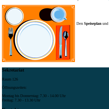
Den
Speiseplan
und
Sekretariat
Raum 126
Öffnungszeiten:
Montag bis Donnerstag: 7.30 - 14.00 Uhr
Freitag: 7.30 - 13.30 Uhr