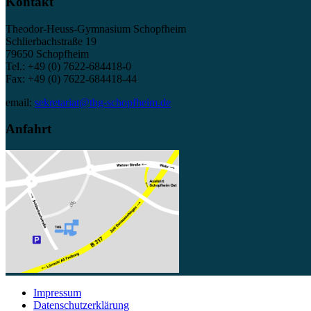
Kontakt
Theodor-Heuss-Gymnasium Schopfheim
Schlierbachstraße 19
79650 Schopfheim
Tel.: +49 (0) 7622-684418-0
Fax: +49 (0) 7622-684418-44
email:
sekretariat@thg-schopfheim.de
Anfahrt
Impressum
Datenschutzerklärung