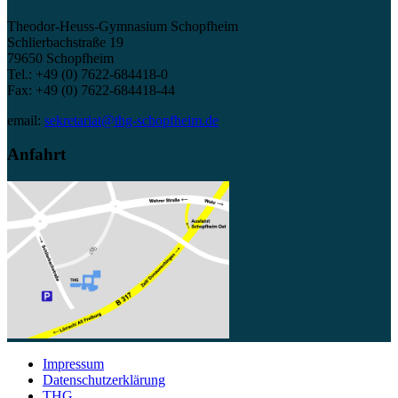
Theodor-Heuss-Gymnasium Schopfheim
Schlierbachstraße 19
79650 Schopfheim
Tel.: +49 (0) 7622-684418-0
Fax: +49 (0) 7622-684418-44
email:
sekretariat@thg-schopfheim.de
Anfahrt
Impressum
Datenschutzerklärung
THG