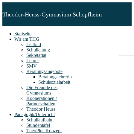
Theodor-Heuss-Gymnasium Schopfheim
Startseite
Wir am THG
Leitbild
Schulleitung
Sekretariat
Lehrer
SMV
Beratungsangebote
Beratungslehrerin
Schulsozialarbeit
Die Freunde des
Gymnasiums
Kooperationen /
Partnerschaften
Theodor Heuss
Pädagogik/Unterricht
Schullaufbahn
Stundentafel
TheoPlus Konzept