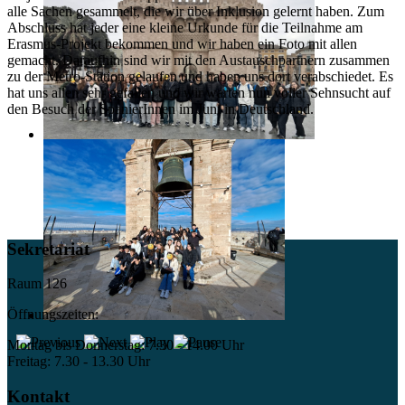
alle Sachen gesammelt, die wir über Inklusion gelernt haben. Zum
Abschluss hat jeder eine kleine Urkunde für die Teilnahme am
Erasmus-Projekt bekommen und wir haben ein Foto mit allen
gemacht. Daraufhin sind wir mit den Austauschpartnern zusammen
zu der Metro-Station gelaufen und haben uns dort verabschiedet. Es
hat uns allen sehr gefallen und wir warten nun voller Sehnsucht auf
den Besuch der SpanierInnen im Juni in Deutschland.
Sekretariat
Raum 126
Öffnungszeiten:
Montag bis Donnerstag: 7.30 - 14.00 Uhr
Freitag: 7.30 - 13.30 Uhr
Kontakt