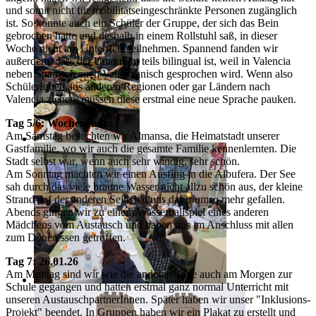
und somit nicht für mobilitätseingeschränkte Personen zugänglich
ist. So konnte auch ein Schüler der Gruppe, der sich das Bein
gebrochen hatte und deshalb in einem Rollstuhl saß, in dieser
Woche nicht am Unterricht teilnehmen. Spannend fanden wir
außerdem, dass der Unterricht teils bilingual ist, weil in Valencia
neben Spanisch auch Valencianisch gesprochen wird. Wenn also
SchülerInnen aus anderen Regionen oder gar Ländern nach
Valencia ziehen, müssen diese erstmal eine neue Sprache pauken.
Tag 5/6: Wochenende
Am Samstag besuchten wir Almansa, die Heimatstadt unserer
Gastfamilie, wo wir auch die gesamte Familie kennenlernten. Die
Stadt selbst war, wenn auch sehr windig, sehr schön.
Am Sonntag machten wir einen Ausflug in die Albufera. Der See
sah durch das viele braune Wasser nicht allzu schön aus, der kleine
Strand auf der anderen Seite hat uns dafür umso mehr gefallen.
Abends gingen wir zu einem Wasserballspiel eines anderen
Mädchens vom Austausch und haben uns im Anschluss mit allen
zum Döneressen getroffen.
Tag 7: 26.01.26
Am Montag sind wir wie die anderen Tage auch am Morgen zur
Schule gegangen und hatten erstmal ganz normal Unterricht mit
unseren AustauschpartnerInnen. Später haben wir unser "Inklusions-
Projekt" beendet. In Gruppen haben wir ein Plakat zu erstellt und