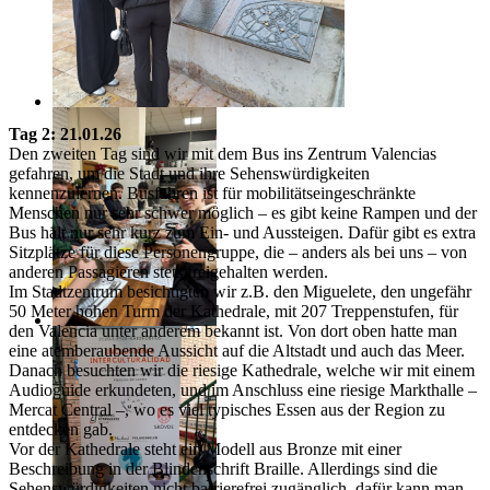
Tag 2: 21.01.26
Den zweiten Tag sind wir mit dem Bus ins Zentrum Valencias
gefahren, um die Stadt und ihre Sehenswürdigkeiten
kennenzulernen. Busfahren ist für mobilitätseingeschränkte
Menschen nur sehr schwer möglich – es gibt keine Rampen und der
Bus hält nur sehr kurz zum Ein- und Aussteigen. Dafür gibt es extra
Sitzplätze für diese Personengruppe, die – anders als bei uns – von
anderen Passagieren stets freigehalten werden.
Im Stadtzentrum besichtigten wir z.B. den Miguelete, den ungefähr
50 Meter hohen Turm der Kathedrale, mit 207 Treppenstufen, für
den Valencia unter anderem bekannt ist. Von dort oben hatte man
eine atemberaubende Aussicht auf die Altstadt und auch das Meer.
Danach besuchten wir die riesige Kathedrale, welche wir mit einem
Audioguide erkundeten, und im Anschluss eine riesige Markthalle –
Mercat Central –, wo es viel typisches Essen aus der Region zu
entdecken gab.
Vor der Kathedrale steht ein Modell aus Bronze mit einer
Beschreibung in der Blindenschrift Braille. Allerdings sind die
Sehenswürdigkeiten nicht barrierefrei zugänglich, dafür kann man