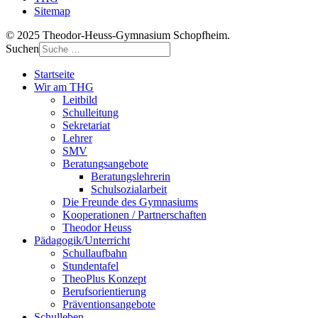
Sitemap
© 2025 Theodor-Heuss-Gymnasium Schopfheim.
Suchen
Startseite
Wir am THG
Leitbild
Schulleitung
Sekretariat
Lehrer
SMV
Beratungsangebote
Beratungslehrerin
Schulsozialarbeit
Die Freunde des Gymnasiums
Kooperationen / Partnerschaften
Theodor Heuss
Pädagogik/Unterricht
Schullaufbahn
Stundentafel
TheoPlus Konzept
Berufsorientierung
Präventionsangebote
Schulleben