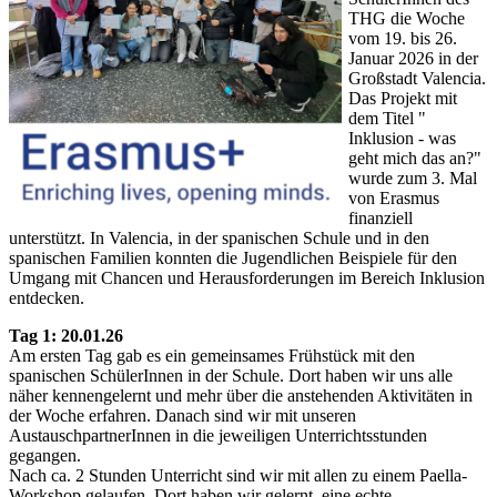
THG die Woche
vom 19. bis 26.
Januar 2026 in der
Großstadt Valencia.
Das Projekt mit
dem Titel "
Inklusion - was
geht mich das an?"
wurde zum 3. Mal
von Erasmus
finanziell
unterstützt. In Valencia, in der spanischen Schule und in den
spanischen Familien konnten die Jugendlichen Beispiele für den
Umgang mit Chancen und Herausforderungen im Bereich Inklusion
entdecken.
Tag 1: 20.01.26
Am ersten Tag gab es ein gemeinsames Frühstück mit den
spanischen SchülerInnen in der Schule. Dort haben wir uns alle
näher kennengelernt und mehr über die anstehenden Aktivitäten in
der Woche erfahren. Danach sind wir mit unseren
AustauschpartnerInnen in die jeweiligen Unterrichtsstunden
gegangen.
Nach ca. 2 Stunden Unterricht sind wir mit allen zu einem Paella-
Workshop gelaufen. Dort haben wir gelernt, eine echte