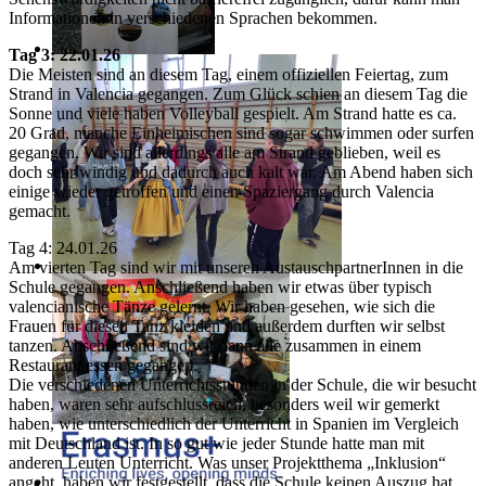
Informationen in verschiedenen Sprachen bekommen.
Tag 3: 22.01.26
Die Meisten sind an diesem Tag, einem offiziellen Feiertag, zum
Strand in Valencia gegangen. Zum Glück schien an diesem Tag die
Sonne und viele haben Volleyball gespielt. Am Strand hatte es ca.
20 Grad, manche Einheimischen sind sogar schwimmen oder surfen
gegangen. Wir sind allerdings alle am Strand geblieben, weil es
doch sehr windig und dadurch auch kalt war. Am Abend haben sich
einige wieder getroffen und einen Spaziergang durch Valencia
gemacht.
Tag 4: 24.01.26
Am vierten Tag sind wir mit unseren AustauschpartnerInnen in die
Schule gegangen. Anschließend haben wir etwas über typisch
valencianische Tänze gelernt. Wir haben gesehen, wie sich die
Frauen für diesen Tanz kleiden und außerdem durften wir selbst
tanzen. Abschließend sind wir dann alle zusammen in einem
Restaurant essen gegangen.
Die verschiedenen Unterrichtsstunden in der Schule, die wir besucht
haben, waren sehr aufschlussreich, besonders weil wir gemerkt
haben, wie unterschiedlich der Unterricht in Spanien im Vergleich
mit Deutschland ist. In so gut wie jeder Stunde hatte man mit
anderen Leuten Unterricht. Was unser Projektthema „Inklusion“
angeht, haben wir festgestellt, dass die Schule keinen Auszug hat