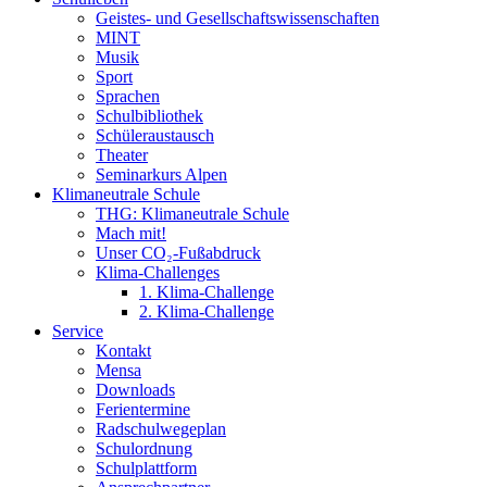
Geistes- und Gesellschaftswissenschaften
MINT
Musik
Sport
Sprachen
Schulbibliothek
Schüleraustausch
Theater
Seminarkurs Alpen
Klimaneutrale Schule
THG: Klimaneutrale Schule
Mach mit!
Unser CO₂-Fußabdruck
Klima-Challenges
1. Klima-Challenge
2. Klima-Challenge
Service
Kontakt
Mensa
Downloads
Ferientermine
Radschulwegeplan
Schulordnung
Schulplattform