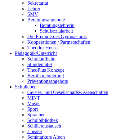
Sekretariat
Lehrer
SMV
Beratungsangebote
Beratungslehrerin
Schulsozialarbeit
Die Freunde des Gymnasiums
Kooperationen / Partnerschaften
Theodor Heuss
Pädagogik/Unterricht
Schullaufbahn
Stundentafel
TheoPlus Konzept
Berufsorientierung
Präventionsangebote
Schulleben
Geistes- und Gesellschaftswissenschaften
MINT
Musik
Sport
Sprachen
Schulbibliothek
Schüleraustausch
Theater
Seminarkurs Alpen