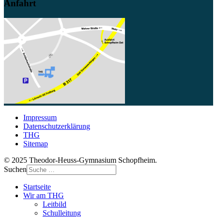
Anfahrt
Impressum
Datenschutzerklärung
THG
Sitemap
© 2025 Theodor-Heuss-Gymnasium Schopfheim.
Suchen
Startseite
Wir am THG
Leitbild
Schulleitung