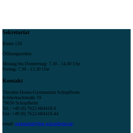
Sekretariat
Raum 126
Öffnungszeiten:
Montag bis Donnerstag: 7.30 - 14.00 Uhr
Freitag: 7.30 - 13.30 Uhr
Kontakt
Theodor-Heuss-Gymnasium Schopfheim
Schlierbachstraße 19
79650 Schopfheim
Tel.: +49 (0) 7622-684418-0
Fax: +49 (0) 7622-684418-44
email:
sekretariat@thg-schopfheim.de