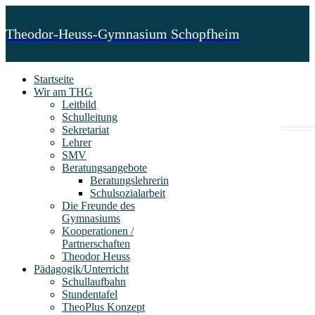
Theodor-Heuss-Gymnasium Schopfheim
Startseite
Wir am THG
Leitbild
Schulleitung
Sekretariat
Lehrer
SMV
Beratungsangebote
Beratungslehrerin
Schulsozialarbeit
Die Freunde des
Gymnasiums
Kooperationen /
Partnerschaften
Theodor Heuss
Pädagogik/Unterricht
Schullaufbahn
Stundentafel
TheoPlus Konzept