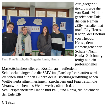
Zur „Siegerin“
gekürt wurde die
von Rania Marino
gezeichnete Eule,
die den Namen
„Elly“ erhalten hat
(nach Elly Heuss-
Knapp, der Ehefrau
von Theodor-
Heuss, dem
Namensgeber der
Schule). Nach
Ranias Zeichnung
Paul, Frau Tatsch, die Siegerin Rania, Hanne
fertigt nun ein
professioneller
Maskottchenhersteller ein Kostüm an – außerdem
Schlüsselanhänger, die die SMV im „Fanshop“ verkaufen wird.
Zu sehen sind auf den Bildern der Ausstellungseröffnung neben
Wettbewerbsteilnehmer:innen, Zuschauern und Frau Tatsch die
Verantwortlichen des Wettbewerbs, nämlich das
Schülersprecherteam Hanne und Paul, und Rania, die Zeichnerin
der Eule Elly.
C.Tatsch