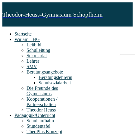
Theodor-Heuss-Gymnasium Schopfheim
Startseite
Wir am THG
Leitbild
Schulleitung
Sekretariat
Lehrer
SMV
Beratungsangebote
Beratungslehrerin
Schulsozialarbeit
Die Freunde des
Gymnasiums
Kooperationen /
Partnerschaften
Theodor Heuss
Pädagogik/Unterricht
Schullaufbahn
Stundentafel
TheoPlus Konzept