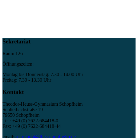
Sekretariat
Raum 126
Öffnungszeiten:
Montag bis Donnerstag: 7.30 - 14.00 Uhr
Freitag: 7.30 - 13.30 Uhr
Kontakt
Theodor-Heuss-Gymnasium Schopfheim
Schlierbachstraße 19
79650 Schopfheim
Tel.: +49 (0) 7622-684418-0
Fax: +49 (0) 7622-684418-44
email:
sekretariat@thg-schopfheim.de