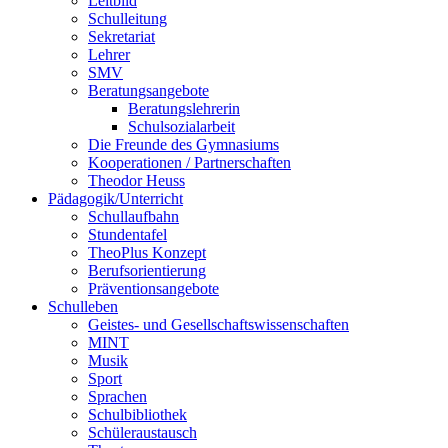
Leitbild
Schulleitung
Sekretariat
Lehrer
SMV
Beratungsangebote
Beratungslehrerin
Schulsozialarbeit
Die Freunde des Gymnasiums
Kooperationen / Partnerschaften
Theodor Heuss
Pädagogik/Unterricht
Schullaufbahn
Stundentafel
TheoPlus Konzept
Berufsorientierung
Präventionsangebote
Schulleben
Geistes- und Gesellschaftswissenschaften
MINT
Musik
Sport
Sprachen
Schulbibliothek
Schüleraustausch