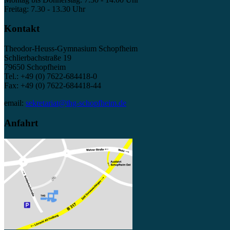
Freitag: 7.30 - 13.30 Uhr
Kontakt
Theodor-Heuss-Gymnasium Schopfheim
Schlierbachstraße 19
79650 Schopfheim
Tel.: +49 (0) 7622-684418-0
Fax: +49 (0) 7622-684418-44
email:
sekretariat@thg-schopfheim.de
Anfahrt