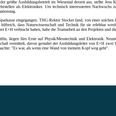
der größte Ausbildungsbetrieb im Wiesental derzeit aus, stellte Jens
rstellen als Elektroniker. Um technisch interessierten Nachwuchs z
ationstag.
 Sparkasse eingegangen. THG-Rektor Stocker fand, von einer solchen K
s hilfreich, dass Naturwissenschaft und Technik für sie erlebbar we
 bei E+H verbracht hatten, habe die Teamarbeit an den Projekten und di
in, liegen fürs Erste auf Physik/Messtechnik und Elektronik. Neuntk
all vermittelt, davon gestaltet der Ausbildungsleiter von E+H zwei Un
eb machte: "Es war, als wenn eine Wand von meinem Kopf weg geht".