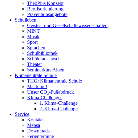
TheoPlus Konzept
Berufsorientierung
Präventionsangebote
Schulleben
Geistes- und Gesellschaftswissenschaften
MINT
Musik
Sport
Sprachen
Schulbibliothek
Schüleraustausch
Theater
Seminarkurs Alpen
Klimaneutrale Schule
THG: Klimaneutrale Schule
Mach mit!
Unser CO₂-Fußabdruck
Klima-Challenges
1. Klima-Challenge
2. Klima-Challenge
Service
Kontakt
Mensa
Downloads
Ferientermine