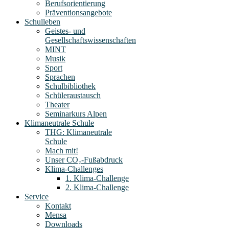
Berufsorientierung
Präventionsangebote
Schulleben
Geistes- und
Gesellschaftswissenschaften
MINT
Musik
Sport
Sprachen
Schulbibliothek
Schüleraustausch
Theater
Seminarkurs Alpen
Klimaneutrale Schule
THG: Klimaneutrale
Schule
Mach mit!
Unser CO₂-Fußabdruck
Klima-Challenges
1. Klima-Challenge
2. Klima-Challenge
Service
Kontakt
Mensa
Downloads