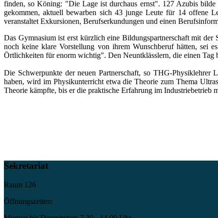
finden, so Köning: "Die Lage ist durchaus ernst". 127 Azubis bilde 
gekommen, aktuell bewarben sich 43 junge Leute für 14 offene Leh
veranstaltet Exkursionen, Berufserkundungen und einen Berufsinform
Das Gymnasium ist erst kürzlich eine Bildungspartnerschaft mit der
noch keine klare Vorstellung von ihrem Wunschberuf hätten, sei e
Örtlichkeiten für enorm wichtig". Den Neuntklässlern, die einen Tag
Die Schwerpunkte der neuen Partnerschaft, so THG-Physiklehrer Litf
haben, wird im Physikunterricht etwa die Theorie zum Thema Ultrasch
Theorie kämpfte, bis er die praktische Erfahrung im Industriebetri
Sekretariat
Raum 126
Öffnungszeiten:
Montag bis Donnerstag: 7.30 - 14.00 Uhr