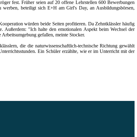
 Kröger fest. Früher seien auf 20 offene Lehrstellen 600 Bewerbungen
u werben, beteiligt sich E+H am Girl's Day, an Ausbildungsbörsen,
ooperation würden beide Seiten profitieren. Da Zehntklässler häufig
rde. Außerdem: "Ich halte den emotionalen Aspekt beim Wechsel der
e Arbeitsumgebung gefallen, meinte Stocker.
lässlern, die die naturwissenschaftlich-technische Richtung gewählt
terrichtsstunden. Ein Schüler erzählte, wie er im Unterricht mit der