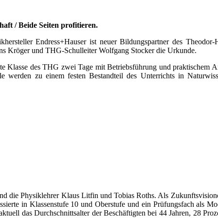
t / Beide Seiten profitieren.
khersteller Endress+Hauser ist neuer Bildungspartner des Theodo
Jens Kröger und THG-Schulleiter Wolfgang Stocker die Urkunde.
unte Klasse des THG zwei Tage mit Betriebsführung und praktischem 
ule werden zu einem festen Bestandteil des Unterrichts in Naturwi
ind die Physiklehrer Klaus Litfin und Tobias Roths. Als Zukunftsvisi
eressierte in Klassenstufe 10 und Oberstufe und ein Prüfungsfach als 
uell das Durchschnittsalter der Beschäftigten bei 44 Jahren, 28 Prozent 