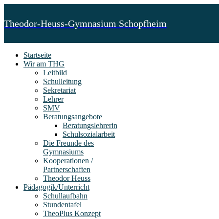
Theodor-Heuss-Gymnasium Schopfheim
Startseite
Wir am THG
Leitbild
Schulleitung
Sekretariat
Lehrer
SMV
Beratungsangebote
Beratungslehrerin
Schulsozialarbeit
Die Freunde des
Gymnasiums
Kooperationen /
Partnerschaften
Theodor Heuss
Pädagogik/Unterricht
Schullaufbahn
Stundentafel
TheoPlus Konzept