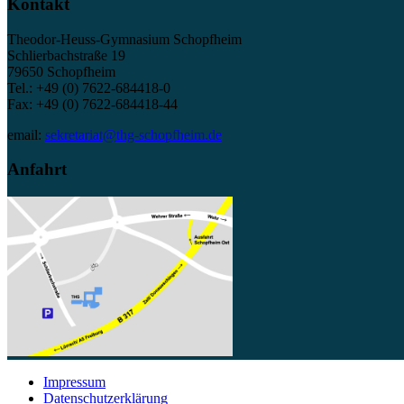
Kontakt
Theodor-Heuss-Gymnasium Schopfheim
Schlierbachstraße 19
79650 Schopfheim
Tel.: +49 (0) 7622-684418-0
Fax: +49 (0) 7622-684418-44
email:
sekretariat@thg-schopfheim.de
Anfahrt
Impressum
Datenschutzerklärung