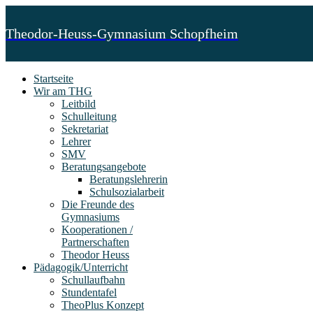
Theodor-Heuss-Gymnasium Schopfheim
Startseite
Wir am THG
Leitbild
Schulleitung
Sekretariat
Lehrer
SMV
Beratungsangebote
Beratungslehrerin
Schulsozialarbeit
Die Freunde des
Gymnasiums
Kooperationen /
Partnerschaften
Theodor Heuss
Pädagogik/Unterricht
Schullaufbahn
Stundentafel
TheoPlus Konzept