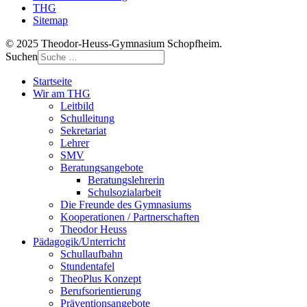
THG
Sitemap
© 2025 Theodor-Heuss-Gymnasium Schopfheim.
Suchen
Startseite
Wir am THG
Leitbild
Schulleitung
Sekretariat
Lehrer
SMV
Beratungsangebote
Beratungslehrerin
Schulsozialarbeit
Die Freunde des Gymnasiums
Kooperationen / Partnerschaften
Theodor Heuss
Pädagogik/Unterricht
Schullaufbahn
Stundentafel
TheoPlus Konzept
Berufsorientierung
Präventionsangebote