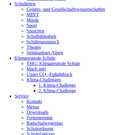
Schulleben
Geistes- und Gesellschaftswissenschaften
MINT
Musik
Sport
Sprachen
Schulbibliothek
Schüleraustausch
Theater
Seminarkurs Alpen
Klimaneutrale Schule
THG: Klimaneutrale Schule
Mach mit!
Unser CO₂-Fußabdruck
Klima-Challenges
1. Klima-Challenge
2. Klima-Challenge
Service
Kontakt
Mensa
Downloads
Ferientermine
Radschulwegeplan
Schulordnung
Schulplattform