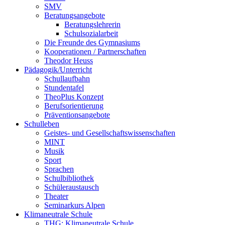
SMV
Beratungsangebote
Beratungslehrerin
Schulsozialarbeit
Die Freunde des Gymnasiums
Kooperationen / Partnerschaften
Theodor Heuss
Pädagogik/Unterricht
Schullaufbahn
Stundentafel
TheoPlus Konzept
Berufsorientierung
Präventionsangebote
Schulleben
Geistes- und Gesellschaftswissenschaften
MINT
Musik
Sport
Sprachen
Schulbibliothek
Schüleraustausch
Theater
Seminarkurs Alpen
Klimaneutrale Schule
THG: Klimaneutrale Schule