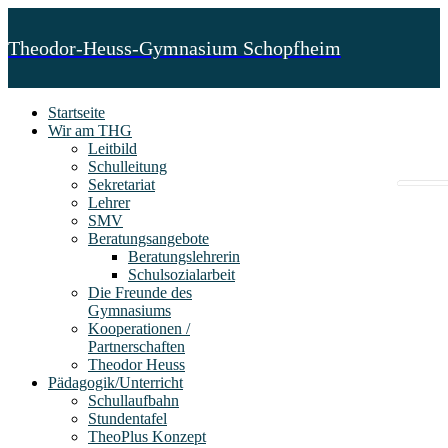
Theodor-Heuss-Gymnasium Schopfheim
Startseite
Wir am THG
Leitbild
Schulleitung
Sekretariat
Lehrer
SMV
Beratungsangebote
Beratungslehrerin
Schulsozialarbeit
Die Freunde des
Gymnasiums
Kooperationen /
Partnerschaften
Theodor Heuss
Pädagogik/Unterricht
Schullaufbahn
Stundentafel
TheoPlus Konzept