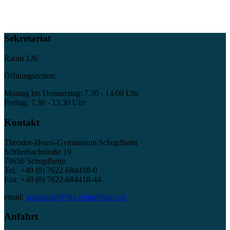
Sekretariat
Raum 126
Öffnungszeiten:
Montag bis Donnerstag: 7.30 - 14.00 Uhr
Freitag: 7.30 - 13.30 Uhr
Kontakt
Theodor-Heuss-Gymnasium Schopfheim
Schlierbachstraße 19
79650 Schopfheim
Tel.: +49 (0) 7622-684418-0
Fax: +49 (0) 7622-684418-44
email:
sekretariat@thg-schopfheim.de
Anfahrt