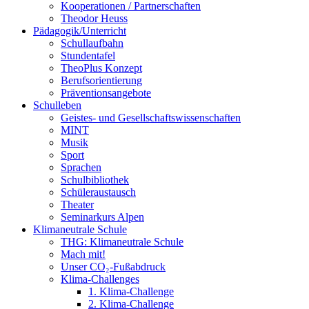
Kooperationen / Partnerschaften
Theodor Heuss
Pädagogik/Unterricht
Schullaufbahn
Stundentafel
TheoPlus Konzept
Berufsorientierung
Präventionsangebote
Schulleben
Geistes- und Gesellschaftswissenschaften
MINT
Musik
Sport
Sprachen
Schulbibliothek
Schüleraustausch
Theater
Seminarkurs Alpen
Klimaneutrale Schule
THG: Klimaneutrale Schule
Mach mit!
Unser CO₂-Fußabdruck
Klima-Challenges
1. Klima-Challenge
2. Klima-Challenge