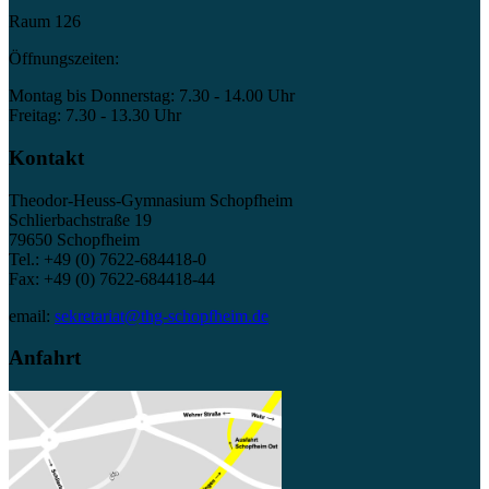
Raum 126
Öffnungszeiten:
Montag bis Donnerstag: 7.30 - 14.00 Uhr
Freitag: 7.30 - 13.30 Uhr
Kontakt
Theodor-Heuss-Gymnasium Schopfheim
Schlierbachstraße 19
79650 Schopfheim
Tel.: +49 (0) 7622-684418-0
Fax: +49 (0) 7622-684418-44
email:
sekretariat@thg-schopfheim.de
Anfahrt