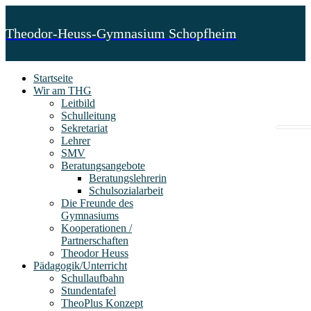
Theodor-Heuss-Gymnasium Schopfheim
Startseite
Wir am THG
Leitbild
Schulleitung
Sekretariat
Lehrer
SMV
Beratungsangebote
Beratungslehrerin
Schulsozialarbeit
Die Freunde des
Gymnasiums
Kooperationen /
Partnerschaften
Theodor Heuss
Pädagogik/Unterricht
Schullaufbahn
Stundentafel
TheoPlus Konzept