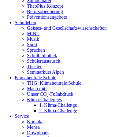
Stundentafel
TheoPlus Konzept
Berufsorientierung
Präventionsangebote
Schulleben
Geistes- und Gesellschaftswissenschaften
MINT
Musik
Sport
Sprachen
Schulbibliothek
Schüleraustausch
Theater
Seminarkurs Alpen
Klimaneutrale Schule
THG: Klimaneutrale Schule
Mach mit!
Unser CO₂-Fußabdruck
Klima-Challenges
1. Klima-Challenge
2. Klima-Challenge
Service
Kontakt
Mensa
Downloads