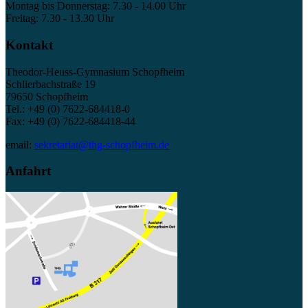
Montag bis Donnerstag: 7.30 - 14.00 Uhr
Freitag: 7.30 - 13.30 Uhr
Kontakt
Theodor-Heuss-Gymnasium Schopfheim
Schlierbachstraße 19
79650 Schopfheim
Tel.: +49 (0) 7622-684418-0
Fax: +49 (0) 7622-684418-44
email:
sekretariat@thg-schopfheim.de
Anfahrt