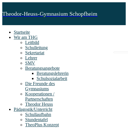
Theodor-Heuss-Gymnasium Schopfheim
Startseite
Wir am THG
Leitbild
Schulleitung
Sekretariat
Lehrer
SMV
Beratungsangebote
Beratungslehrerin
Schulsozialarbeit
Die Freunde des
Gymnasiums
Kooperationen /
Partnerschaften
Theodor Heuss
Pädagogik/Unterricht
Schullaufbahn
Stundentafel
TheoPlus Konzept