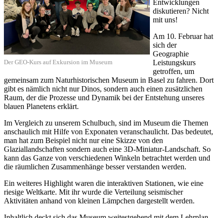
Entwicklungen
diskutieren? Nicht
mit uns!
Am 10. Februar hat
sich der
Geographie
Der GEO-Kurs auf Exkursion im Museum
Leistungskurs
getroffen, um
gemeinsam zum Naturhistorischen Museum in Basel zu fahren. Dort
gibt es nämlich nicht nur Dinos, sondern auch einen zusätzlichen
Raum, der die Prozesse und Dynamik bei der Entstehung unseres
blauen Planetens erklärt.
Im Vergleich zu unserem Schulbuch, sind im Museum die Themen
anschaulich mit Hilfe von Exponaten veranschaulicht. Das bedeutet,
man hat zum Beispiel nicht nur eine Skizze von den
Glaziallandschaften sondern auch eine 3D-Miniatur-Landschaft. So
kann das Ganze von verschiedenen Winkeln betrachtet werden und
die räumlichen Zusammenhänge besser verstanden werden.
Ein weiteres Highlight waren die interaktiven Stationen, wie eine
riesige Weltkarte. Mit ihr wurde die Verteilung seismischer
Aktivitäten anhand von kleinen Lämpchen dargestellt werden.
Inhaltlich deckt sich das Museum weitestgehend mit dem Lehrplan.