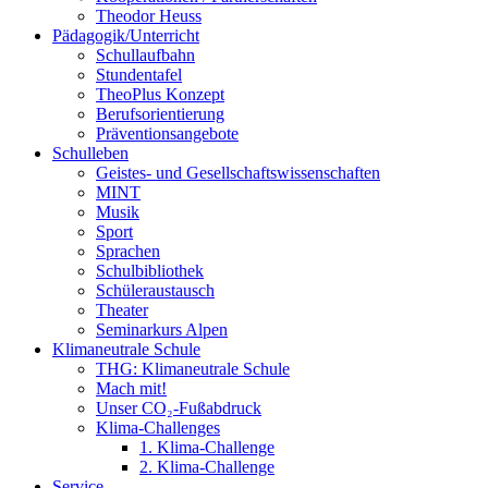
Theodor Heuss
Pädagogik/Unterricht
Schullaufbahn
Stundentafel
TheoPlus Konzept
Berufsorientierung
Präventionsangebote
Schulleben
Geistes- und Gesellschaftswissenschaften
MINT
Musik
Sport
Sprachen
Schulbibliothek
Schüleraustausch
Theater
Seminarkurs Alpen
Klimaneutrale Schule
THG: Klimaneutrale Schule
Mach mit!
Unser CO₂-Fußabdruck
Klima-Challenges
1. Klima-Challenge
2. Klima-Challenge
Service