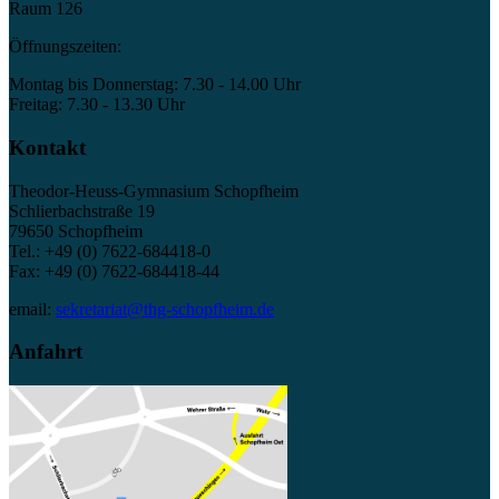
Raum 126
Öffnungszeiten:
Montag bis Donnerstag: 7.30 - 14.00 Uhr
Freitag: 7.30 - 13.30 Uhr
Kontakt
Theodor-Heuss-Gymnasium Schopfheim
Schlierbachstraße 19
79650 Schopfheim
Tel.: +49 (0) 7622-684418-0
Fax: +49 (0) 7622-684418-44
email:
sekretariat@thg-schopfheim.de
Anfahrt