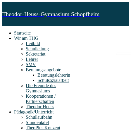
Theodor-Heuss-Gymnasium Schopfheim
Startseite
Wir am THG
Leitbild
Schulleitung
Sekretariat
Lehrer
SMV
Beratungsangebote
Beratungslehrerin
Schulsozialarbeit
Die Freunde des
Gymnasiums
Kooperationen /
Partnerschaften
Theodor Heuss
Pädagogik/Unterricht
Schullaufbahn
Stundentafel
TheoPlus Konzept