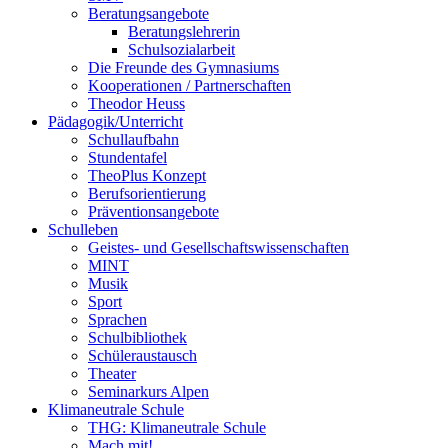
Beratungsangebote
Beratungslehrerin
Schulsozialarbeit
Die Freunde des Gymnasiums
Kooperationen / Partnerschaften
Theodor Heuss
Pädagogik/Unterricht
Schullaufbahn
Stundentafel
TheoPlus Konzept
Berufsorientierung
Präventionsangebote
Schulleben
Geistes- und Gesellschaftswissenschaften
MINT
Musik
Sport
Sprachen
Schulbibliothek
Schüleraustausch
Theater
Seminarkurs Alpen
Klimaneutrale Schule
THG: Klimaneutrale Schule
Mach mit!