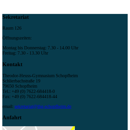
Sekretariat
Raum 126
Öffnungszeiten:
Montag bis Donnerstag: 7.30 - 14.00 Uhr
Freitag: 7.30 - 13.30 Uhr
Kontakt
Theodor-Heuss-Gymnasium Schopfheim
Schlierbachstraße 19
79650 Schopfheim
Tel.: +49 (0) 7622-684418-0
Fax: +49 (0) 7622-684418-44
email:
sekretariat@thg-schopfheim.de
Anfahrt