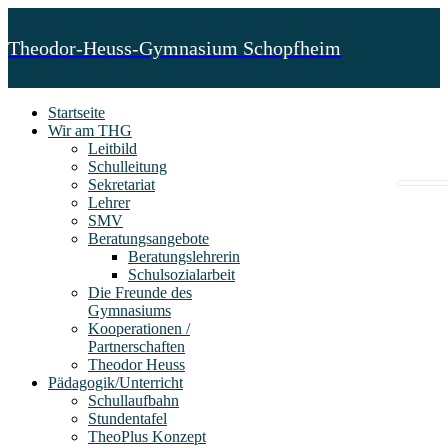
Theodor-Heuss-Gymnasium Schopfheim
Startseite
Wir am THG
Leitbild
Schulleitung
Sekretariat
Lehrer
SMV
Beratungsangebote
Beratungslehrerin
Schulsozialarbeit
Die Freunde des
Gymnasiums
Kooperationen /
Partnerschaften
Theodor Heuss
Pädagogik/Unterricht
Schullaufbahn
Stundentafel
TheoPlus Konzept