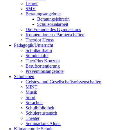
Lehrer
SMV
Beratungsangebote
Beratungslehrerin
Schulsozialarbeit
Die Freunde des Gymnasiums
Kooperationen / Partnerschaften
Theodor Heuss
Pädagogik/Unterricht
Schullaufbahn
Stundentafel
TheoPlus Konzept
Berufsorientierung
Präventionsangebote
Schulleben
Geistes- und Gesellschaftswissenschaften
MINT
Musik
Sport
Sprachen
Schulbibliothek
Schüleraustausch
Theater
Seminarkurs Alpen
Klimaneutrale Schule