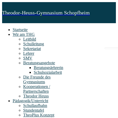
Theodor-Heuss-Gymnasium Schopfheim
Startseite
Wir am THG
Leitbild
Schulleitung
Sekretariat
Lehrer
SMV
Beratungsangebote
Beratungslehrerin
Schulsozialarbeit
Die Freunde des
Gymnasiums
Kooperationen /
Partnerschaften
Theodor Heuss
Pädagogik/Unterricht
Schullaufbahn
Stundentafel
TheoPlus Konzept