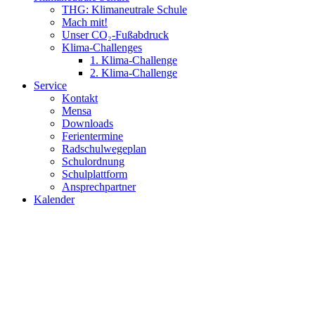
THG: Klimaneutrale Schule
Mach mit!
Unser CO₂-Fußabdruck
Klima-Challenges
1. Klima-Challenge
2. Klima-Challenge
Service
Kontakt
Mensa
Downloads
Ferientermine
Radschulwegeplan
Schulordnung
Schulplattform
Ansprechpartner
Kalender