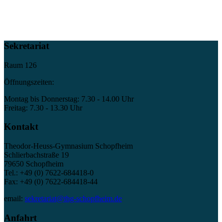
Sekretariat
Raum 126
Öffnungszeiten:
Montag bis Donnerstag: 7.30 - 14.00 Uhr
Freitag: 7.30 - 13.30 Uhr
Kontakt
Theodor-Heuss-Gymnasium Schopfheim
Schlierbachstraße 19
79650 Schopfheim
Tel.: +49 (0) 7622-684418-0
Fax: +49 (0) 7622-684418-44
email:
sekretariat@thg-schopfheim.de
Anfahrt