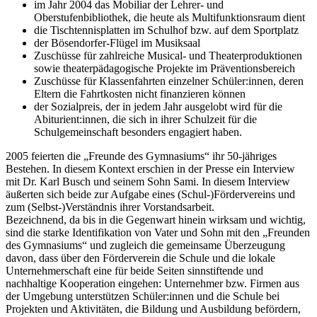
im Jahr 2004 das Mobiliar der Lehrer- und
Oberstufenbibliothek, die heute als Multifunktionsraum dient
die Tischtennisplatten im Schulhof bzw. auf dem Sportplatz
der Bösendorfer-Flügel im Musiksaal
Zuschüsse für zahlreiche Musical- und Theaterproduktionen
sowie theaterpädagogische Projekte im Präventionsbereich
Zuschüsse für Klassenfahrten einzelner Schüler:innen, deren
Eltern die Fahrtkosten nicht finanzieren können
der Sozialpreis, der in jedem Jahr ausgelobt wird für die
Abiturient:innen, die sich in ihrer Schulzeit für die
Schulgemeinschaft besonders engagiert haben.
2005 feierten die „Freunde des Gymnasiums“ ihr 50-jähriges
Bestehen. In diesem Kontext erschien in der Presse ein Interview
mit Dr. Karl Busch und seinem Sohn Sami. In diesem Interview
äußerten sich beide zur Aufgabe eines (Schul-)Fördervereins und
zum (Selbst-)Verständnis ihrer Vorstandsarbeit.
Bezeichnend, da bis in die Gegenwart hinein wirksam und wichtig,
sind die starke Identifikation von Vater und Sohn mit den „Freunden
des Gymnasiums“ und zugleich die gemeinsame Überzeugung
davon, dass über den Förderverein die Schule und die lokale
Unternehmerschaft eine für beide Seiten sinnstiftende und
nachhaltige Kooperation eingehen: Unternehmer bzw. Firmen aus
der Umgebung unterstützen Schüler:innen und die Schule bei
Projekten und Aktivitäten, die Bildung und Ausbildung befördern,