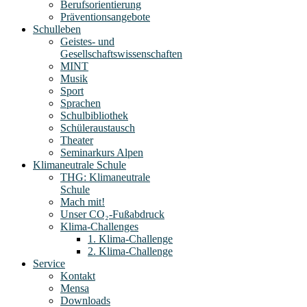
Berufsorientierung
Präventionsangebote
Schulleben
Geistes- und
Gesellschaftswissenschaften
MINT
Musik
Sport
Sprachen
Schulbibliothek
Schüleraustausch
Theater
Seminarkurs Alpen
Klimaneutrale Schule
THG: Klimaneutrale
Schule
Mach mit!
Unser CO₂-Fußabdruck
Klima-Challenges
1. Klima-Challenge
2. Klima-Challenge
Service
Kontakt
Mensa
Downloads