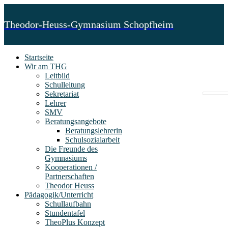
Theodor-Heuss-Gymnasium Schopfheim
Startseite
Wir am THG
Leitbild
Schulleitung
Sekretariat
Lehrer
SMV
Beratungsangebote
Beratungslehrerin
Schulsozialarbeit
Die Freunde des
Gymnasiums
Kooperationen /
Partnerschaften
Theodor Heuss
Pädagogik/Unterricht
Schullaufbahn
Stundentafel
TheoPlus Konzept