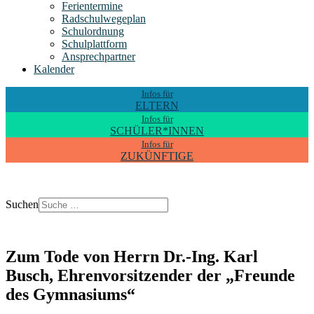
Ferientermine
Radschulwegeplan
Schulordnung
Schulplattform
Ansprechpartner
Kalender
Infos für
ELTERN
Infos für
SCHÜLER*INNEN
Infos für
ZUKÜNFTIGE
Suchen
Zum Tode von Herrn Dr.-Ing. Karl
Busch, Ehrenvorsitzender der „Freunde
des Gymnasiums“