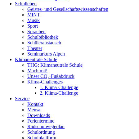
Schulleben
Geistes- und Gesellschaftswissenschaften
MINT
Musik
Sport
Sprachen
Schulbibliothek
Schüleraustausch
Theater
Seminarkurs Alpen
Klimaneutrale Schule
THG: Klimaneutrale Schule
Mach mit!
Unser CO₂-Fußabdruck
Klima-Challenges
1. Klima-Challenge
2. Klima-Challenge
Service
Kontakt
Mensa
Downloads
Ferientermine
Radschulwegeplan
Schulordnung
Schulplattform