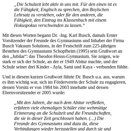
„Die Schulzeit lebt aktiv in uns mit. Für den einen ist es
die Fähigkeit, Englisch zu sprechen, den Boylschen
Lehrsatz zu verstehen, oder für den anderen, die
Fähigkeit, den Eintrag ins Klassenbuch mit einem
Hokuspokus verschwinden zu lassen.“
Mit diesen Worten begann Dr. -Ing. Karl Busch, damals Erster
Vorsitzender der Freunde des Gymnasiums und Inhaber der Firma
Busch Vakuum Solutions, in der Festschrift zum 225-jährigen
Bestehen des Gymnasiums Schopfheim (1995) sein Grußwort an
den „Jubilar“: das Theodor-Heuss-Gymnasium. Sie zeigen, wie
stark er sich der Schule, an der er 1949 Abitur machte, und der
Schule seiner drei Kinder - Ayla, Sami und Kaya - verbunden fühlte.
Und in diesem kurzen Grußwort führte Dr. Busch u.a. aus, warum
es ihm wichtig war, sich im Förderverein der Schule zu engagieren,
dessen Vorsitz er von 1984 bis 2003 innehatte und dessen
Ehrenvorsitzender er 2005 wurde:
„Mit den Jahren, die nach dem Abitur verfließen,
erfahren viele ehemaligen Schüler eine wehmütige
Erinnerung an die Schulzeit und die Freundschaften,
die sie in dieser Zeit geschlossen haben. (…) Die
Freunde des Gymnasiums sind dazu da, diese
Verbindungen wieder herzustellen und durch sie und