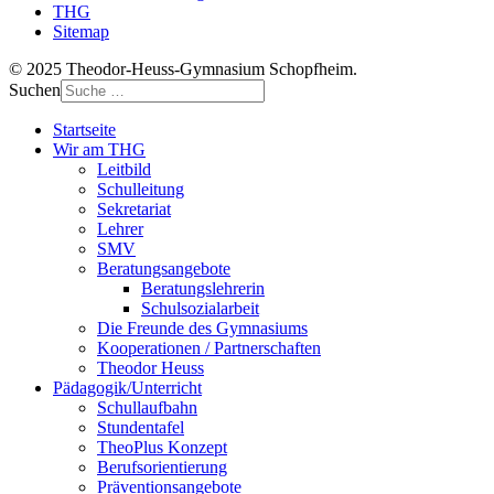
THG
Sitemap
© 2025 Theodor-Heuss-Gymnasium Schopfheim.
Suchen
Startseite
Wir am THG
Leitbild
Schulleitung
Sekretariat
Lehrer
SMV
Beratungsangebote
Beratungslehrerin
Schulsozialarbeit
Die Freunde des Gymnasiums
Kooperationen / Partnerschaften
Theodor Heuss
Pädagogik/Unterricht
Schullaufbahn
Stundentafel
TheoPlus Konzept
Berufsorientierung
Präventionsangebote