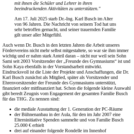
mit ihnen die Schüler und Lehrer in ihren
beeindruckenden Aktivitäten zu unterstützen."
Am 17. Juli 2025 starb Dr.-Ing. Karl Busch im Alter
von 96 Jahren. Die Nachricht von seinem Tod hat uns
sehr betroffen gemacht, und seiner trauernden Familie
gilt unser aller Mitgefühl.
Auch wenn Dr. Busch in den letzten Jahren die Arbeit unseres
Fördervereins nicht mehr selbst mitgestaltete, so war sie ihm immer
wichtig und er nahm stark Anteil daran – nicht nur weil sein Sohn
Sami seit 2003 Vorsitzender der „Freunde des Gymnasiums“ ist und
Sohn Kaya ebenfalls in der Vorstandsarbeit mitwirkt.
Eindrucksvoll ist die Liste der Projekte und Anschaffungen, die Dr.
Karl Busch zunächst als Mitglied, später als Vorsitzender und
Ehrenvorsitzender der Freunde des Gymnasiums unterstützt,
finanziert oder mitfinanziert hat. Schon die folgende kleine Auswahl
gibt beredt Zeugnis vom Engagement der gesamten Familie Busch
für das THG. Zu nennen sind:
die mediale Ausstattung der 1. Generation der PC-Räume
der Bühnenanbau in der Aula, für den im Jahr 2007 eine
Elterninitiative Spenden sammelte und von Familie Busch
25.000 € erhielt
drei auf einander folgende Rondelle im Innenhof