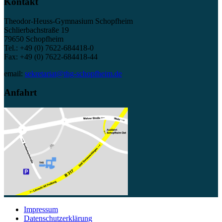
Kontakt
Theodor-Heuss-Gymnasium Schopfheim
Schlierbachstraße 19
79650 Schopfheim
Tel.: +49 (0) 7622-684418-0
Fax: +49 (0) 7622-684418-44
email:
sekretariat@thg-schopfheim.de
Anfahrt
Impressum
Datenschutzerklärung