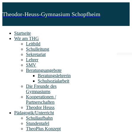
Theodor-Heuss-Gymnasium Schopfheim
Startseite
Wir am THG
Leitbild
Schulleitung
Sekretariat
Lehrer
SMV
Beratungsangebote
Beratungslehrerin
Schulsozialarbeit
Die Freunde des
Gymnasiums
Kooperationen /
Partnerschaften
Theodor Heuss
Pädagogik/Unterricht
Schullaufbahn
Stundentafel
TheoPlus Konzept