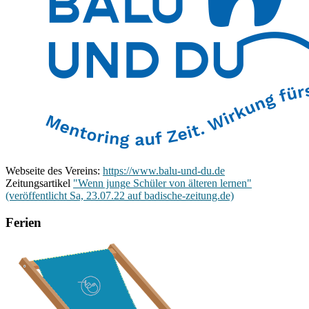
Webseite des Vereins:
https://www.balu-und-du.de
Zeitungsartikel
"Wenn junge Schüler von älteren lernen"
(veröffentlicht Sa, 23.07.22 auf badische-zeitung.de)
Ferien