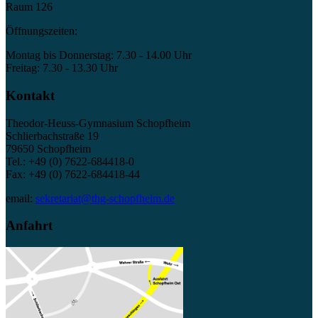
Raum 126
Öffnungszeiten:
Montag bis Donnerstag: 7.30 - 14.00 Uhr
Freitag: 7.30 - 13.30 Uhr
Kontakt
Theodor-Heuss-Gymnasium Schopfheim
Schlierbachstraße 19
79650 Schopfheim
Tel.: +49 (0) 7622-684418-0
Fax: +49 (0) 7622-684418-44
email:
sekretariat@thg-schopfheim.de
Anfahrt