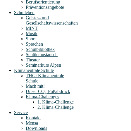
Berufsorientierung
Präventionsangebote
Schulleben
Geistes- und
Gesellschaftswissenschaften
MINT
Musik
Sport
Sprachen
Schulbibliothek
Schüleraustausch
Theater
Seminarkurs Alpen
Klimaneutrale Schule
THG: Klimaneutrale
Schule
Mach mit!
Unser CO₂-Fußabdruck
Klima-Challenges
1. Klima-Challenge
2. Klima-Challenge
Service
Kontakt
Mensa
Downloads