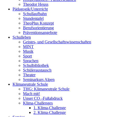
Theodor Heuss
Pädagogik/Unterricht
Schullaufbahn
Stundentafel
TheoPlus Konzept
Berufsorientierung
Präventionsangebote
Schulleben
Geistes- und Gesellschaftswissenschaften
MINT
Musik
Sport
Sprachen
Schulbibliothek
Schüleraustausch
Theater
Seminarkurs Alpen
Klimaneutrale Schule
THG: Klimaneutrale Schule
Mach mit!
Unser CO₂-Fußabdruck
Klima-Challenges
1. Klima-Challenge
2. Klima-Challenge